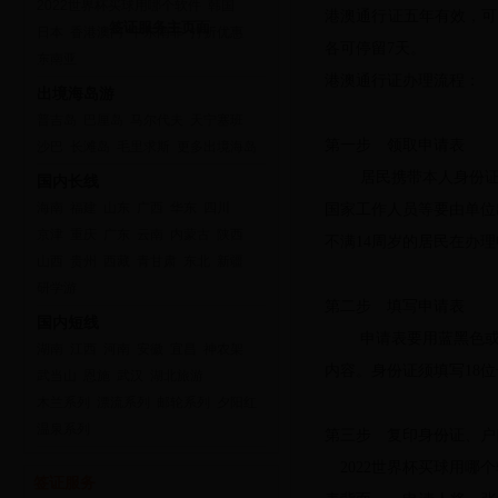
2022世界杯买球用哪个软件
韩国
港澳通行证五年有效，可
签证服务主页面
日本
香港澳门
中东南非
打折优惠
各可停留7天。
东南亚
港澳通行证办理流程：
出境海岛游
普吉岛
巴厘岛
马尔代夫
天宁塞班
第一步 领取申请表
沙巴
长滩岛
毛里求斯
更多出境海岛
居民携带本人身份证
国内长线
海南
福建
山东
广西
华东
四川
国家工作人员等要由单
京津
重庆
广东
云南
内蒙古
陕西
不满14周岁的居民在办
山西
贵州
西藏
青甘肃
东北
新疆
研学游
第二步 填写申请表
国内短线
申请表要用蓝黑色
湖南
江西
河南
安徽
宜昌
神农架
内容。身份证须填写18
武当山
恩施
武汉
湖北旅游
木兰系列
漂流系列
邮轮系列
夕阳红
温泉系列
第三步 复印身份证、
2022世界杯买球用
签证服务