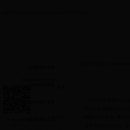
您好，欢迎进入武汉中国旅行社有限公司汉口门市部网站！
首页
关于我们
打折优惠
出境旅游
当前位置：
首页
>
出境游和港澳
出境旅游主页面
想知道更多旅游信息吗？
出境海岛主页面
搜索
来
(一）办理港澳通行证流
旅游目的地
国内长线主页面
中华人民共和国出境管理
出境游
和国公民赴香港、澳门特
欧洲西部
欧洲东南北部
美国加拿大
国内短线主页面
澳洲新西兰
港澳通行证由国务院、国