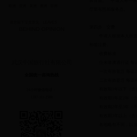
表背面。 申请人将一张
欧洲
亚洲
美洲
澳洲
非洲
厅里有照相服务点。
请您留下宝贵意见 LEAVES
第四步 交费
BEHIND OPINION
申请人根据本人所
和签注费。
收费标准
武汉中国旅行社有限公司
往来港澳通行证 每证
一次有效签注 每证2
全国统一咨询热线
二次有效签注 每证4
有效期1年以下（含）多
24小时微信电话：
1397-111-2508
有效期1年至2年（含）
有效期2年至3年（不含
有效期3年以上（含）多
各地略有不同，以当地