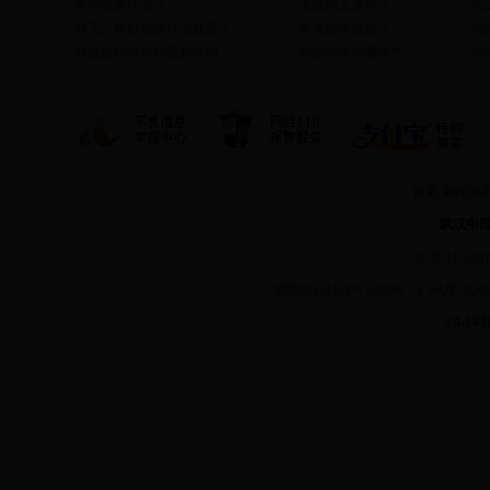
单房差是什么？
怎么网上支付？
武
双飞、双卧都是什么意思？
是否提供发票？
湖
武汉旅行社订购流程说明
付款方式有哪些？
湖
首页
新闻资
武汉中
©
2010 Cor
国际旅行社许可证编号：L-HUB-CJ
24小时