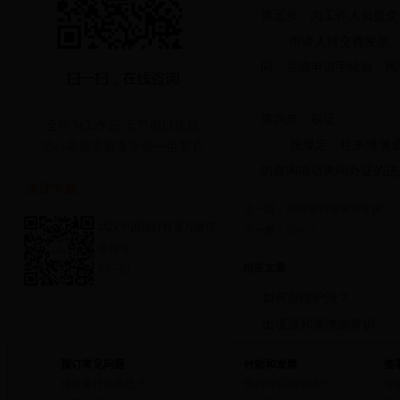
第五步 向工作人员提交
申请人持交费发票
问。完成申请手续后，民
第六步 取证
全年为工作日 无节假日休息
按规定，往来港澳通
尽心高品质服务于每一位客户
的咨询电话询问办证的进
关注中旅
上一篇：
出境游和港澳游常识
武汉中国旅行社官方微信
下一篇：
没有了
微信号：
相关文章
扫一扫
如何办理护照？
出境游和港澳游常识
预订常见问题
付款和发票
签
纯玩是什么意思？
签约可以刷卡吗？
可