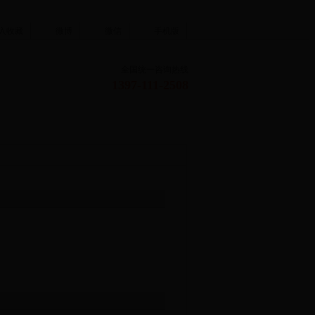
入收藏
微博
微信
手机版
全国统一咨询热线
1397-111-2508
签证服务
团队定制
）