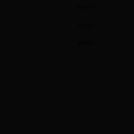
支付方式 >
员工风采 >
联系我们 >