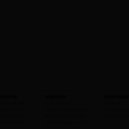
付款和发票
签署旅游合同
出境游和港澳游
签约可以刷卡吗？
可以不签合同吗？
如何办理护照？
怎么网上支付？
武汉旅行社能传真签合同吗
出境游和港澳游
是否提供发票？
湖北省国内旅游合同（官方
如何办理港澳通
付款方式有哪些？
湖北省出境旅游合同（官方