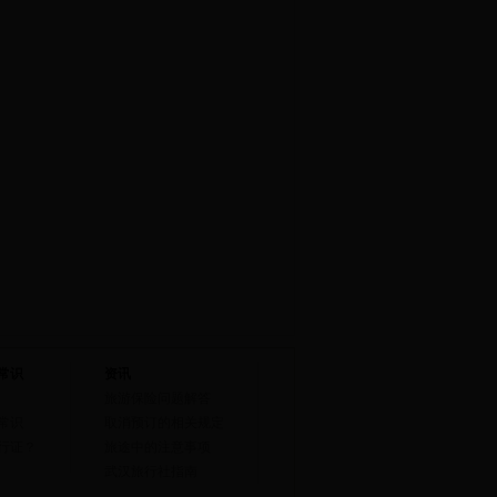
常识
资讯
旅游保险问题解答
常识
取消预订的相关规定
行证？
旅途中的注意事项
武汉旅行社指南