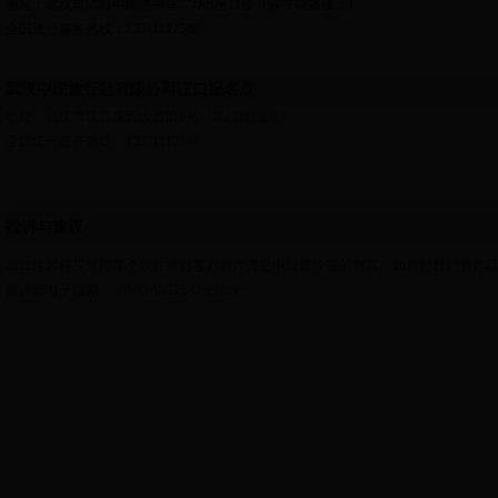
地址：
武汉市武昌中南路中建广场B座11楼（苏宁电器楼上）
全国统一服务热线：
13971112508
武汉中国旅行社有限公司汉口报名点
地址：武汉市汉口建设大道816号（武汉晚报旁）
全国统一服务热线：
13971112508
投诉与建议
2022世界杯买球用哪个软件来自客户的声音是中旅最珍视的财富，如您对我们的产
投诉部电子信箱 ：
864363625@qq.com