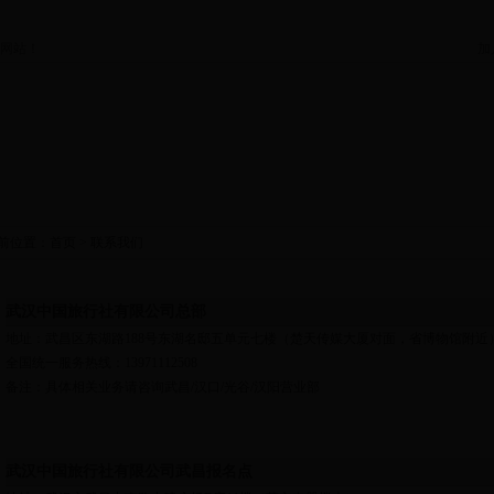
网站！
加
出境旅游
出境海岛
国内长线
国内短线
前位置：
首页
>
联系我们
武汉中国旅行社有限公司总部
地址：武昌区东湖路188号东湖名邸五单元七楼（楚天传媒大厦对面，省博物馆附近
全国统一服务热线：13971112508
备注：具体相关业务请咨询武昌/汉口/光谷/汉阳营业部
武汉中国旅行社有限公司武昌报名点