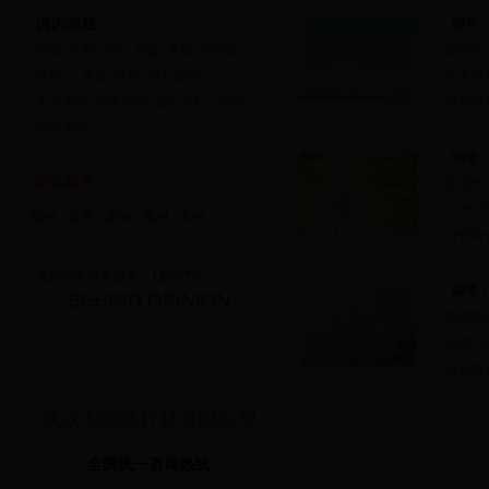
国内短线
编号：
湖南
江西
河南
安徽
宜昌
神农架
发团地
武当山
恩施
武汉
湖北旅游
出发日
木兰系列
漂流系列
邮轮系列
夕阳红
行程特
温泉系列
编号：
签证服务
发团地
出发日
欧洲
亚洲
美洲
澳洲
非洲
行程特
请您留下宝贵意见 LEAVES
编号：
BEHIND OPINION
发团地
出发日
行程特
武汉中国旅行社有限公司
全国统一咨询热线