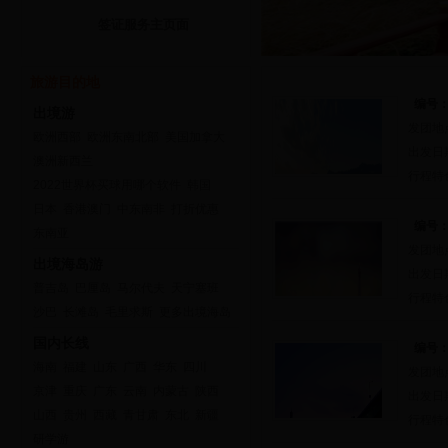
签证服务主页面
2022世界杯买球用哪个软件
旅游目的地
编号：
出境游
发团地
欧洲西部
欧洲东南北部
美国加拿大
出发日
澳洲新西兰
行程特
2022世界杯买球用哪个软件
韩国
日本
香港澳门
中东南非
打折优惠
编号：
东南亚
发团地
出境海岛游
出发日
普吉岛
巴厘岛
马尔代夫
天宁塞班
行程特
沙巴
长滩岛
毛里求斯
更多出境海岛
国内长线
编号：
海南
福建
山东
广西
华东
四川
发团地
京津
重庆
广东
云南
内蒙古
陕西
出发日
山西
贵州
西藏
青甘肃
东北
新疆
行程特
研学游