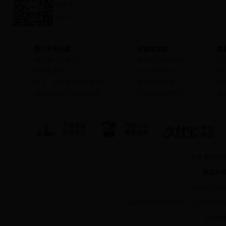
微信号：
扫一扫
预订常见问题
付款和发票
签
纯玩是什么意思？
签约可以刷卡吗？
可
单房差是什么？
怎么网上支付？
武
双飞、双卧都是什么意思？
是否提供发票？
湖
武汉旅行社订购流程说明
付款方式有哪些？
湖
首页
新闻资
武汉中
©
2010 Cor
国际旅行社许可证编号：L-HUB-CJ
24小时