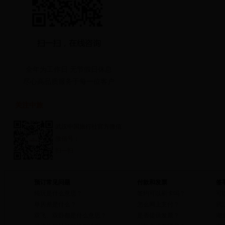
全年为工作日 无节假日休息
尽心高品质服务于每一位客户
关注中旅
武汉中国旅行社官方微信
微信号：
扫一扫
预订常见问题
付款和发票
签
纯玩是什么意思？
签约可以刷卡吗？
可
单房差是什么？
怎么网上支付？
武
双飞、双卧都是什么意思？
是否提供发票？
湖