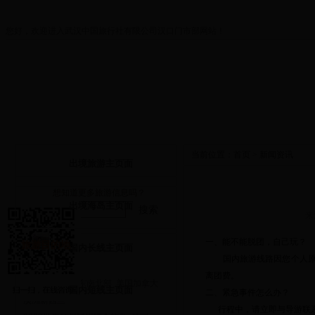
您好，欢迎进入武汉中国旅行社有限公司汉口门市部网站！
首页
关于我们
打折优惠
出境旅游
当前位置：
首页
>
新闻资讯
出境旅游主页面
想知道更多旅游信息吗？
出境海岛主页面
搜索
来
一、能不能脱团，自己玩？
旅游目的地
国内长线主页面
国内旅游线路因您个人原因
出境游
离团费。
欧洲西部
欧洲东南北部
美国加拿大
国内短线主页面
二、紧急事件怎么办？
澳洲新西兰
行程中，请立即与导游联