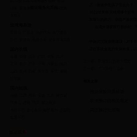
2022世界杯买球用哪个软件
韩国
三、旅途中生病了怎么办？
签证服务主页面
日本
香港澳门
中东南非
打折优惠
2022世界杯买球用哪个软
东南亚
车呕吐的药片。病情严重的情
出境海岛游
在境外需要医疗救助时，可
普吉岛
巴厘岛
马尔代夫
天宁塞班
沙巴
长滩岛
毛里求斯
更多出境海岛
中旅武汉旅游网建议：对于年
进行系统全面的全身检查，以
国内长线
海南
福建
山东
广西
华东
四川
上一篇：
取消预订的相关规定
京津
重庆
广东
云南
内蒙古
陕西
下一篇：
武汉旅行社指南
山西
贵州
西藏
青甘肃
东北
新疆
研学游
相关文章
国内短线
旅游保险问题解答
湖南
江西
河南
安徽
宜昌
神农架
取消预订的相关规定
武当山
恩施
武汉
湖北旅游
武汉旅行社指南
木兰系列
漂流系列
邮轮系列
夕阳红
温泉系列
签证服务