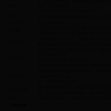
1.护照在归国后至少还有半年以上有效
护照
证页，不含备注页。
2.如有旧护照，则一并提供原件。
照片
半年内拍摄的5.0cmx5.0cm白底彩照2张
出生证明
出生证明复印件。
1.户口簿整本复印件（从第一页印到第一
户口簿
2.如是集体户口，可以提供集体户口首页
（不可提供父母名下，必须是本人名下的
资金证明
银行出具的余额在1万元以上的银行存款
(以下财产证明，请尽可能多提供，有助于
1.房产证复印件
资产证明
2.购车证或车辆行驶证复印件
3.股票交割单原件需加盖柜台章或其他资
打印形式的行程安排需亲笔签名（行程安
行程安排
名与护照末页一致）
附：
行程计划模板.doc
填写真实完整的个人资料表一份并本人亲
个人资料表
附：
印度个人资料表(模板）.doc
印度个人
备注
领馆受理材料后，在审理过程中，有权要
自由职业者