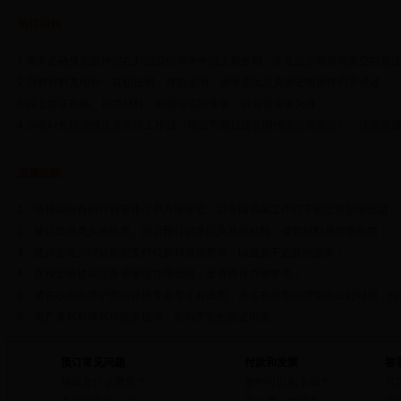
预订须知
1.请务必确保您的护照在归国后仍有半年以上有效期，并且至少留有两页空白签
2.所有材料复印件，在职证明、存款证明、邀请函以及关系证明原件均不退还；
3.以上签证价格、所需材料，若领馆临时变更，以领馆变更为准；
4.办理时长指领馆正常受理工作日（领馆节假日随各国情况有所差异）。往返快
温馨提醒
1、请根据自身的行程安排尽早办理签证，以免因领馆工作日不稳定而影响出游；
2、建议提供真实的机票、酒店预订记录以及其他材料，虚假材料易导致拒签；
3、建议签证办理好后在支付机票和酒店费用，以避免不必要的损失；
4、在预定前建议先查看签证办理范围，是否符合办签要求；
5、请在收到出签护照后仔细查看签证有效期，并在有效期合理安排出行时间，按
6、资产类材料请尽可能多提供，有助于您的签证出签。
预订常见问题
付款和发票
签
纯玩是什么意思？
签约可以刷卡吗？
可