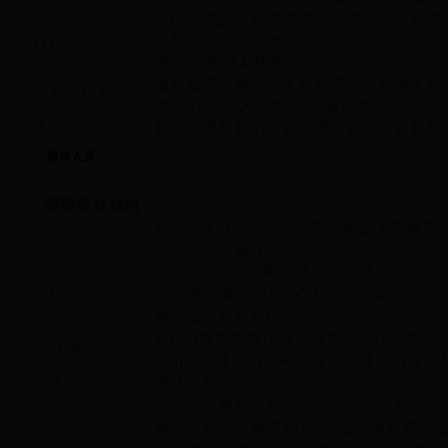
打印形式的行程安排需亲笔签名（行程安
行程安排
名与护照末页一致）
附：
行程计划模板.doc
填写真实完整的个人资料表一份并本人亲
个人资料表
附：
印度个人资料表(模板）.doc
印度个人
备注
领馆受理材料后，在审理过程中，有权要
退休人员
需要提交材料
1.护照在归国后至少还有半年以上有效
护照
证页，不含备注页。
2.如有旧护照，则一并提供原件。
照片
半年内拍摄的5.0cmx5.0cm白底彩照2张
身份证
身份证正反面复印件。
1.户口簿整本复印件（从第一页印到第一
户口簿
2.如是集体户口，可以提供集体户口首页
退休证明
退休证复印件
（如是夫妻双方共同出游必须提供各自名
资金证明
银行出具的余额在1万元以上的银行存款