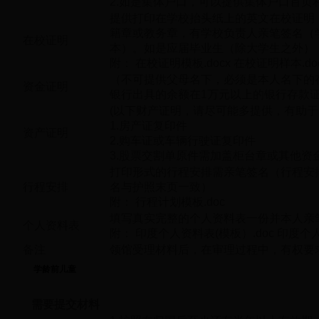
2.如是集体户口，可以提供集体户口首页
提供打印在学校抬头纸上的英文在校证明
籍章或教务章，有学校负责人亲笔签名（
在校证明
本）。如是应届毕业生（除大学生之外）
附：
在校证明模板.docx
在校证明样本.do
（不可提供父母名下，必须是本人名下的
资金证明
银行出具的余额在1万元以上的银行存款
(以下财产证明，请尽可能多提供，有助于
1.房产证复印件
资产证明
2.购车证或车辆行驶证复印件
3.股票交割单原件需加盖柜台章或其他资
打印形式的行程安排需亲笔签名（行程安
行程安排
名与护照末页一致）
附：
行程计划模板.doc
填写真实完整的个人资料表一份并本人亲
个人资料表
附：
印度个人资料表(模板）.doc
印度个人
备注
领馆受理材料后，在审理过程中，有权要
学龄前儿童
需要提交材料