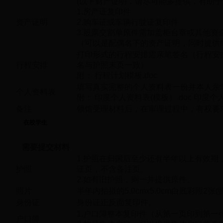
(以下财产证明，请尽可能多提供，有助于
1.房产证复印件
资产证明
2.购车证或车辆行驶证复印件
3.股票交割单原件需加盖柜台章或其他资
（可以是配偶名下的资产证明，同时提供
打印形式的行程安排需亲笔签名（行程安
行程安排
名与护照末页一致）
附：
行程计划模板.doc
填写真实完整的个人资料表一份并本人亲
个人资料表
附：
印度个人资料表(模板）.doc
印度个人
备注
领馆受理材料后，在审理过程中，有权要
在校学生
需要提交材料
1.护照在归国后至少还有半年以上有效
护照
证页，不含备注页。
2.如有旧护照，则一并提供原件。
照片
半年内拍摄的5.0cmx5.0cm白底彩照2张
身份证
身份证正反面复印件。
1.户口簿整本复印件（从第一页印到第一
户口簿