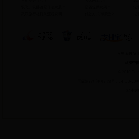
单房差是什么？
怎么网上支付？
武
双飞、双卧都是什么意思？
是否提供发票？
湖
武汉旅行社订购流程说明
付款方式有哪些？
湖
首页
新闻资
武汉中
©
2010 Cor
国际旅行社许可证编号：L-HUB-CJ
24小时