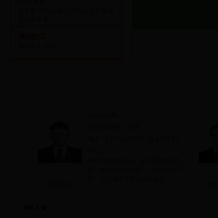
欧洲签证
俄罗斯
比利时
法国
意大利
荷兰
英国
奥地利
希腊
澳洲签证
澳大利亚
新西兰
汉口营业部
推荐签证顾问 张军
电话：13971112508（微信同手机
号码）
中旅优秀签证主管，多年出境签证经
验，成功案例多达数千，业务知识牢
固， 让您感受实至如归的服务。
签证咨询
签
在职人员