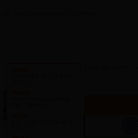
您好，欢迎进入武汉中国旅行社有限公司汉口门市部网站！
首页
关于我们
打折优惠
出境旅游
当前位置：
首页
>
签证服务
>
亚
亚洲签证
泰国
马来西亚
新加坡
印尼
印度
蒙古
越南
阿联酋
非洲签证
阿尔及利亚
埃塞俄比亚
加纳
肯尼亚
坦桑尼亚
南非
乌干达
美洲签证
美国
加拿大
巴西
智利
阿根廷
秘鲁
哥
伦比亚
委内瑞拉