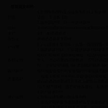
需要提交材料
1.护照在归国后至少还有半年以上有效
护照
证页，不含备注页。
2.如有旧护照，则一并提供原件。
照片
半年内拍摄的5.0cmx5.0cm白底彩照2张
名片
1张（如有请提供）
身份证
身份证正反面复印件。
1.户口簿整本复印件（从第一页印到第一
户口簿
2.如是集体户口，可以提供集体户口首页
提供打印在有准确单位地址、电话的抬头
在职证明
责人，请公司其他高管签名，不可以自己
附：
在职证明模板.doc
在职证明样本.doc
营业执照
提供加盖公章的在有效期内的营业执照副
（如是夫妻双方共同出游必须提供各自名
资金证明
银行出具的余额在1万元以上的银行存款
(以下财产证明，请尽可能多提供，有助于
1.房产证复印件
资产证明
2.购车证或车辆行驶证复印件
3.股票交割单原件需加盖柜台章或其他资
（可以是配偶名下的资产证明，同时提供